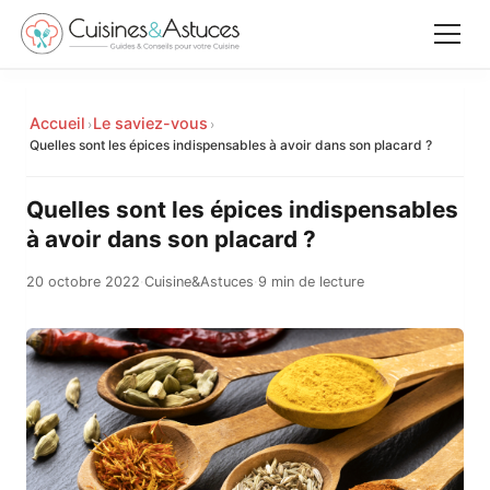
Accueil
Accueil
Le saviez-vous
›
›
✕
Quelles sont les épices indispensables à avoir dans son placard ?
Recettes
Quelles sont les épices indispensables
Équipements
à avoir dans son placard ?
20 octobre 2022
·
Cuisine&Astuces
·
9 min de lecture
Le saviez-vous
Astuces
Rechercher
Facebook