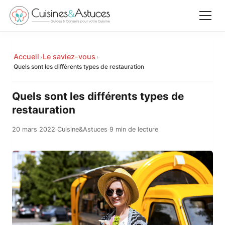
Accueil
Accueil
Le saviez-vous
›
›
✕
Quels sont les différents types de restauration
Recettes
Quels sont les différents types de
Équipements
restauration
20 mars 2022
·
Cuisine&Astuces
·
9 min de lecture
Le saviez-vous
Astuces
Rechercher
Facebook