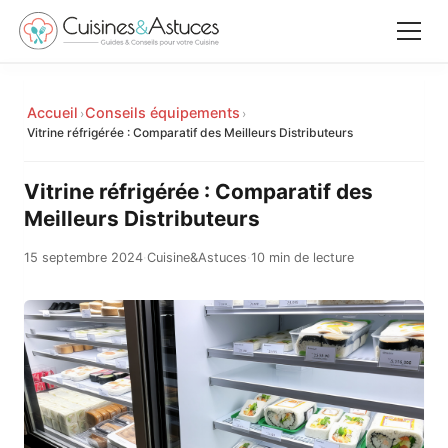
Accueil
Accueil
Conseils équipements
›
›
✕
Vitrine réfrigérée : Comparatif des Meilleurs Distributeurs
Recettes
Vitrine réfrigérée : Comparatif des
Équipements
Meilleurs Distributeurs
15 septembre 2024
·
Cuisine&Astuces
·
10 min de lecture
Le saviez-vous
Astuces
Rechercher
Facebook