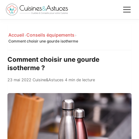
Accueil
Accueil
Conseils équipements
›
›
✕
Comment choisir une gourde isotherme
Recettes
Comment choisir une gourde
Équipements
isotherme ?
23 mai 2022
·
Cuisine&Astuces
·
4 min de lecture
Le saviez-vous
Astuces
Rechercher
Facebook