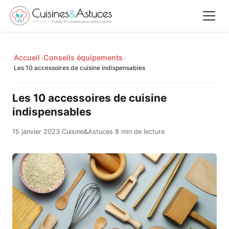
Accueil
Accueil
Conseils équipements
›
›
✕
Les 10 accessoires de cuisine indispensables
Recettes
Les 10 accessoires de cuisine
Équipements
indispensables
15 janvier 2023
·
Cuisine&Astuces
·
8 min de lecture
Le saviez-vous
Astuces
Rechercher
Facebook