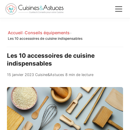
Accueil
Accueil
Conseils équipements
›
›
✕
Les 10 accessoires de cuisine indispensables
Recettes
Les 10 accessoires de cuisine
Équipements
indispensables
15 janvier 2023
·
Cuisine&Astuces
·
8 min de lecture
Le saviez-vous
Astuces
Rechercher
Facebook