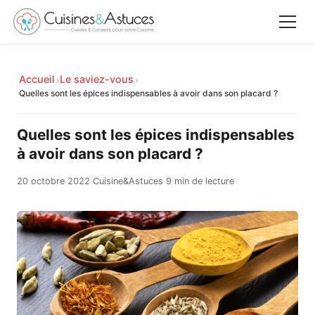
Accueil
Accueil
Le saviez-vous
›
›
✕
Quelles sont les épices indispensables à avoir dans son placard ?
Recettes
Quelles sont les épices indispensables
Équipements
à avoir dans son placard ?
20 octobre 2022
·
Cuisine&Astuces
·
9 min de lecture
Le saviez-vous
Astuces
Rechercher
Facebook