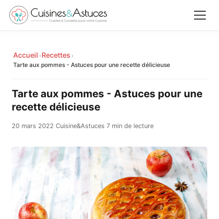
Accueil
Accueil
Recettes
›
›
✕
Tarte aux pommes - Astuces pour une recette délicieuse
Recettes
Tarte aux pommes - Astuces pour une
Équipements
recette délicieuse
20 mars 2022
·
Cuisine&Astuces
·
7 min de lecture
Le saviez-vous
Astuces
Rechercher
Facebook